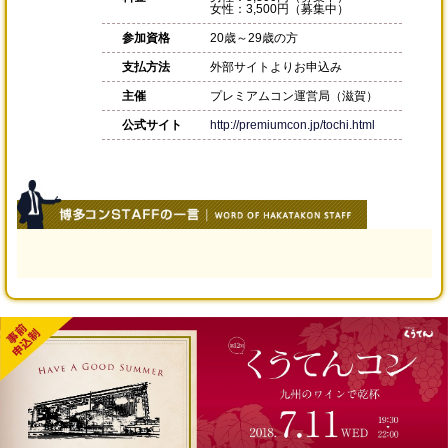
女性：3,500円（募集中）
参加資格
20歳～29歳の方
支払方法
外部サイトよりお申込み
主催
プレミアムコン運営局（滋賀）
公式サイト
http://premiumcon.jp/tochi.html