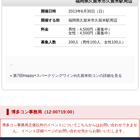
福岡県久留米市久留米駅周辺
開催日時
2013年6月30日（日）
開催する街
福岡県久留米市久留米駅周辺
料金
男性：4,500円（募集中）
女性：4,500円（募集中）
募集人数
200人（男性100人、女性100人）
...
» 第7回Happy×スパークリングワインin久留米街コンの詳細を見る
博多コン事務局（12:00?19:00）
博多コン事務局主催以外のイベントについてこちらからはお問い合わせできませ
ん。 イベント詳細ページのお問い合わせ先からお願いいたします。