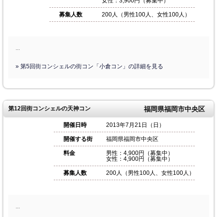
女性：3,900円（募集中）
募集人数
200人（男性100人、女性100人）
...
» 第5回街コンシェルの街コン「小倉コン」の詳細を見る
第12回街コンシェルの天神コン
福岡県福岡市中央区
開催日時
2013年7月21日（日）
開催する街
福岡県福岡市中央区
料金
男性：4,900円（募集中）
女性：4,900円（募集中）
募集人数
200人（男性100人、女性100人）
...