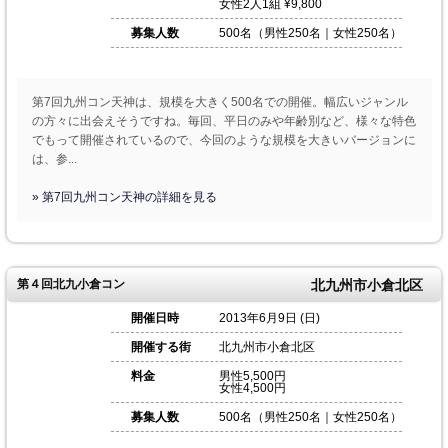
女性2人1組 ¥9,800
募集人数
500名（男性250名｜女性250名）
第7回九州コン天神は、規模を大きく500名での開催。幅広いジャンル
の方々に出会えそうですね。毎回、平日のみや年齢別など、様々な特色
でもって開催されているので、今回のような規模を大きいバージョンに
は、参...
» 第7回九州コン天神の詳細を見る
第４回北九小倉コン
北九州市小倉北区
開催日時
2013年6月9日 (日)
開催する街
北九州市小倉北区
料金
男性5,500円
女性4,500円
募集人数
500名（男性250名｜女性250名）