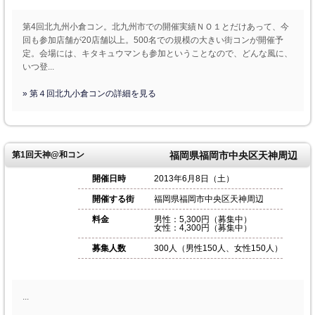
第4回北九州小倉コン。北九州市での開催実績ＮＯ１とだけあって、今
回も参加店舗が20店舗以上。500名での規模の大きい街コンが開催予
定。会場には、キタキュウマンも参加ということなので、どんな風に、
いつ登...
» 第４回北九小倉コンの詳細を見る
第1回天神@和コン
福岡県福岡市中央区天神周辺
開催日時
2013年6月8日（土）
開催する街
福岡県福岡市中央区天神周辺
料金
男性：5,300円（募集中）
女性：4,300円（募集中）
募集人数
300人（男性150人、女性150人）
...