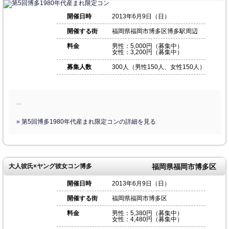
開催日時
2013年6月9日（日）
開催する街
福岡県福岡市博多区博多駅周辺
料金
男性：5,000円（募集中）
女性：3,200円（募集中）
募集人数
300人（男性150人、女性150人）
...
» 第5回博多1980年代産まれ限定コンの詳細を見る
大人彼氏×ヤング彼女コン博多
福岡県福岡市博多区
開催日時
2013年6月9日（日）
開催する街
福岡県福岡市博多区
料金
男性：5,380円（募集中）
女性：4,480円（募集中）