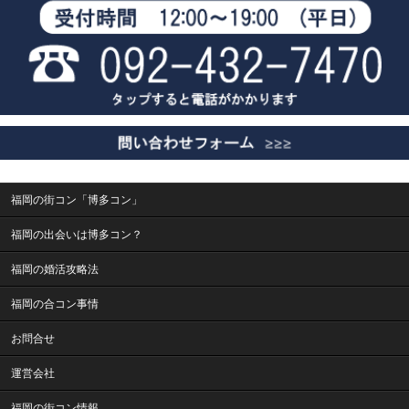
福岡の街コン「博多コン」
福岡の出会いは博多コン？
福岡の婚活攻略法
福岡の合コン事情
お問合せ
運営会社
福岡の街コン情報