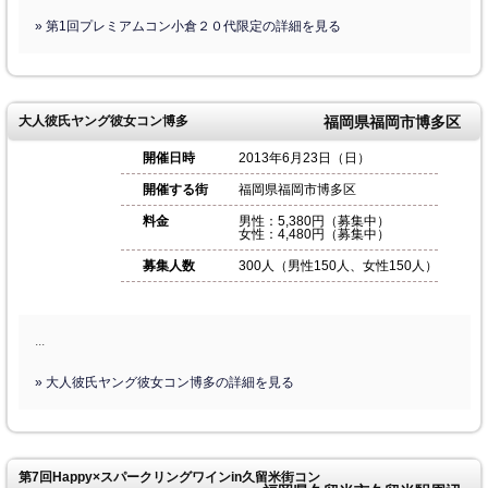
» 第1回プレミアムコン小倉２０代限定の詳細を見る
大人彼氏ヤング彼女コン博多
福岡県福岡市博多区
開催日時
2013年6月23日（日）
開催する街
福岡県福岡市博多区
料金
男性：5,380円（募集中）
女性：4,480円（募集中）
募集人数
300人（男性150人、女性150人）
...
» 大人彼氏ヤング彼女コン博多の詳細を見る
第7回Happy×スパークリングワインin久留米街コン