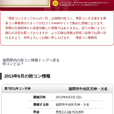
「博多コンスタッフからの一言」は福岡の街コン、博多コンを主催する博
多コン事務局のスタッフが口コミやwebサイトで集めた情報になります。
実際の主催団体から直接頂戴した情報ではありません。誤りが無いように
細心の注意を図っておりますが、より正確な情報は皆様ご自身でお調べ頂
けますよう、何卒よろしくお願い申し上げます。 博多コン事務局
福岡県内の街コン情報トップへ戻る
街コンとは？
2013年6月の街コン情報
第7回九州コン天神
福岡市中央区天神・大名
開催日時
2013年6月2日 (日)
開催する街
福岡市中央区天神・大名
料金
男性2人1組 ¥10,800