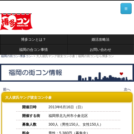
≡
博多コンとは？
婚活攻略法
福岡の合コン事情
お問い合わせ
福岡の街コン-博多コン-
>
大人彼氏ヤング彼女コン小倉｜福岡の街コンなら博多コン
投稿ナビゲーション
前へ
次へ
大人彼氏ヤング彼女コン小倉
開催日時
2013年6月16日（日）
開催する街
福岡県北九州市小倉北区
募集人数
300人（男性150人、女性150人）
料金
男性：5,380円（募集中）