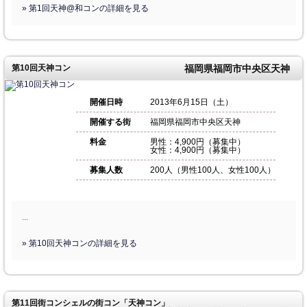
» 第1回天神@和コンの詳細を見る
第10回天神コン
福岡県福岡市中央区天神
開催日時
2013年6月15日（土）
開催する街
福岡県福岡市中央区天神
料金
男性：4,900円（募集中）
女性：4,900円（募集中）
募集人数
200人（男性100人、女性100人）
...
» 第10回天神コンの詳細を見る
第11回街コンシェルの街コン「天神コン」