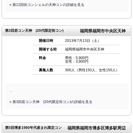
» 第12回街コンシェルの天神コンの詳細を見る
第3回若コン天神 (20代限定街コン)
福岡県福岡市中央区天神
開催日時
2013年7月13日（土）
開催する街
福岡県福岡市中央区天神
料金
男性：5,900円
女性：3,900円
募集人数
300人（男性150人、女性150人）
...
» 第3回若コン天神 (20代限定街コン)の詳細を見る
第5回博多1980年代産まれ限定コン
福岡県福岡市博多区博多駅周辺