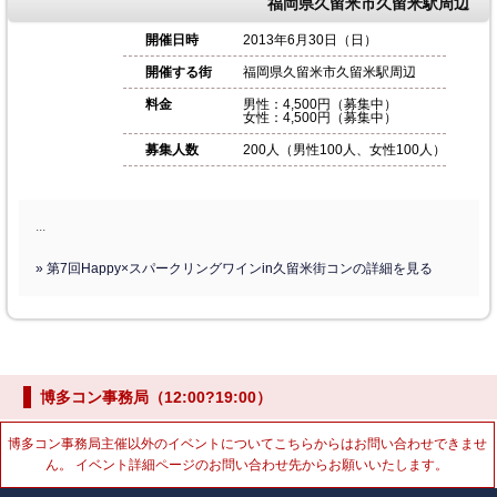
福岡県久留米市久留米駅周辺
開催日時
2013年6月30日（日）
開催する街
福岡県久留米市久留米駅周辺
料金
男性：4,500円（募集中）
女性：4,500円（募集中）
募集人数
200人（男性100人、女性100人）
...
» 第7回Happy×スパークリングワインin久留米街コンの詳細を見る
博多コン事務局（12:00?19:00）
博多コン事務局主催以外のイベントについてこちらからはお問い合わせできませ
ん。 イベント詳細ページのお問い合わせ先からお願いいたします。