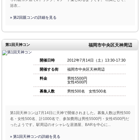
浴衣...
» 第2回親コンの詳細を見る
第1回天神コン
福岡市中央区天神周辺
開催日時
2012年7月14日（土）13:30-17:30
開催する街
福岡市中央区天神周辺
料金
男性5500円
女性4500円
募集人数
男性500名 女性500名
第1回天神コンは7月14日に天神で開催されました。募集人数は男性500
名・女性500名、計1000名で、参加費用は男性5500円・女性4500円だ
ったようです。駅周辺のオシャレな居酒屋、BARを中心に...
» 第1回天神コンの詳細を見る