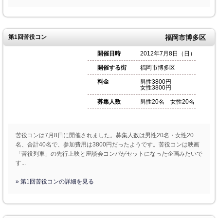
第1回苦役コン
福岡市博多区
開催日時
2012年7月8日（日）
開催する街
福岡市博多区
料金
男性3800円
女性3800円
募集人数
男性20名 女性20名
苦役コンは7月8日に開催されました。募集人数は男性20名・女性20
名、合計40名で、参加費用は3800円だったようです。苦役コンは映画
「苦役列車」の先行上映と座談会コンパがセットになった企画みたいで
す...
» 第1回苦役コンの詳細を見る