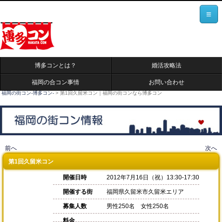
≡
博多コンとは？
婚活攻略法
福岡の合コン事情
お問い合わせ
福岡の街コン-博多コン-
>
第1回久留米コン｜福岡の街コンなら博多コン
投稿ナビゲーション
前へ
次へ
第1回久留米コン
開催日時
2012年7月16日（祝）13:30-17:30
開催する街
福岡県久留米市久留米エリア
募集人数
男性250名 女性250名
料金