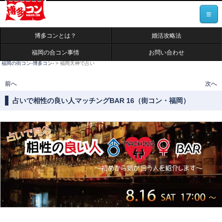
≡
博多コンとは？
婚活攻略法
福岡の合コン事情
お問い合わせ
福岡の街コン-博多コン-
>
福岡天神で占い
投稿ナビゲーション
前へ
次へ
占いで相性の良い人マッチングBAR 16（街コン・福岡）