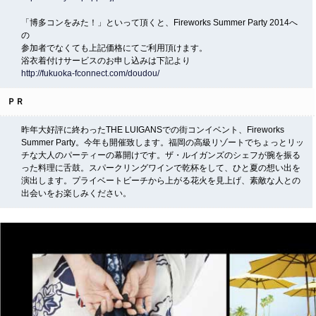
「博多コンをみた！」といって頂くと、Fireworks Summer Party 2014へ
の
参加者でなくても上記価格にてご利用頂けます。
浴衣着付けサービスのお申し込みは下記より
http://fukuoka-fconnect.com/doudou/
ＰＲ
昨年大好評に終わったTHE LUIGANSでの街コンイベント、Fireworks
Summer Party。今年も開催致します。福岡の高級リゾートでちょっとリッ
チな大人のパーティーの幕開けです。ザ・ルイガンズのシェフが腕を振る
った料理に舌鼓。スパークリングワインで乾杯をして、ひと夏の想い出を
演出します。プライベートビーチから上がる花火を見上げ、素敵な人との
出会いをお楽しみください。