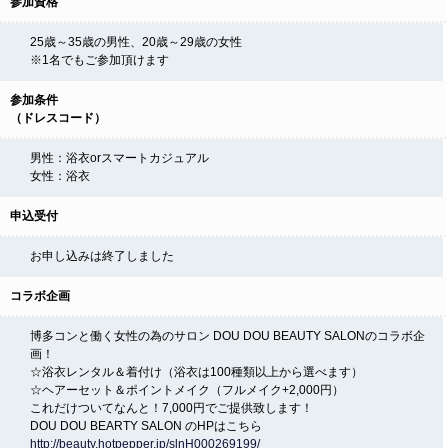
参加資格
25歳～35歳の男性、20歳～29歳の女性
※1名でもご参加頂けます
参加条件
（ドレスコード）
男性：浴衣orスマートカジュアル
女性：浴衣
申込受付
お申し込みは終了しました
コラボ企画
博多コンと働く女性の為のサロン DOU DOU BEAUTY SALONのコラボ企
画！
☆浴衣レンタル＆着付け（浴衣は100種類以上から選べます）
☆ヘアーセット＆ポイントメイク（フルメイク+2,000円）
これだけついてなんと！7,000円でご提供致します！
DOU DOU BEARTY SALON のHPはこちら
http://beauty.hotpepper.jp/slnH000269199/