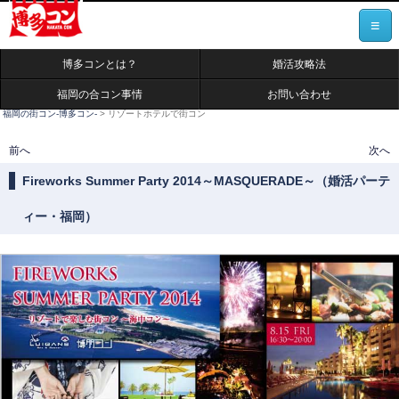
≡
博多コンとは？
婚活攻略法
福岡の合コン事情
お問い合わせ
福岡の街コン-博多コン-
>
リゾートホテルで街コン
投稿ナビゲーション
前へ
次へ
Fireworks Summer Party 2014～MASQUERADE～（婚活パーテ
ィー・福岡）