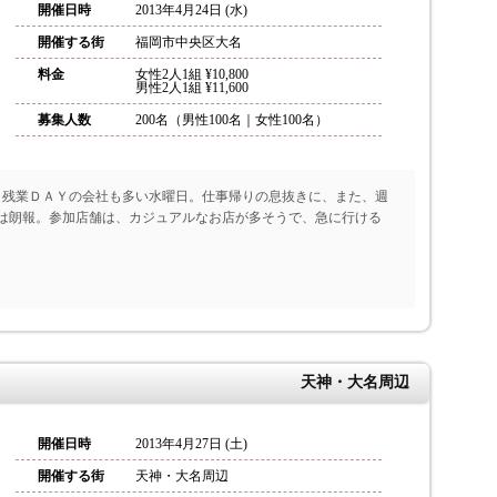
開催日時
2013年4月24日 (水)
開催する街
福岡市中央区大名
料金
女性2人1組 ¥10,800
男性2人1組 ¥11,600
募集人数
200名（男性100名｜女性100名）
Ｏ残業ＤＡＹの会社も多い水曜日。仕事帰りの息抜きに、また、週
は朗報。参加店舗は、カジュアルなお店が多そうで、急に行ける
天神・大名周辺
開催日時
2013年4月27日 (土)
開催する街
天神・大名周辺