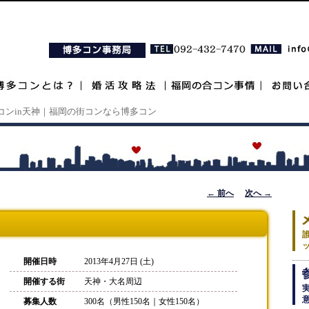
コンin天神｜福岡の街コンなら博多コン
投稿ナビゲ
←
前へ
次へ
→
ーション
開催日時
2013年4月27日 (土)
開催する街
天神・大名周辺
募集人数
300名（男性150名｜女性150名）