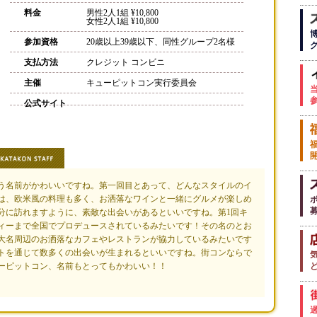
料金
男性2人1組 ¥10,800
女性2人1組 ¥10,800
参加資格
20歳以上39歳以下、同性グループ2名様
支払方法
クレジット コンビニ
主催
キューピットコン実行委員会
公式サイト
う名前がかわいいですね。第一回目とあって、どんなスタイルのイ
は、欧米風の料理も多く、お洒落なワインと一緒にグルメが楽しめ
分に訪れますように、素敵な出会いがあるといいですね。第1回キ
ィーまで全国でプロデュースされているみたいです！その名のとお
大名周辺のお洒落なカフェやレストランが協力しているみたいです
トを通じて数多くの出会いが生まれるといいですね。街コンならで
ーピットコン、名前もとってもかわいい！！