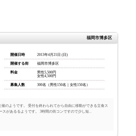
福岡市博多区
開催日時
2013年4月21日 (日)
開催する街
福岡市博多区
料金
男性5,500円
女性4,500円
募集人数
300名（男性150名｜女性150名）
主催のようです。 受付を終わられてから自由に移動ができる立食ス
スがあるるようです。 3時間の街コンですので少し短...