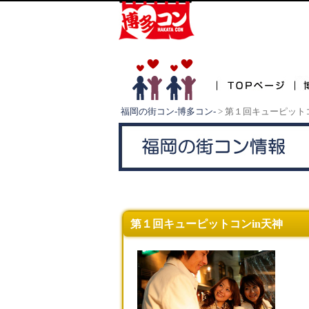
福岡の街コン-博多コン-
>
第１回キューピット
第１回キューピットコンin天神