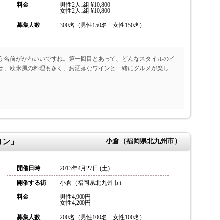
料金
男性2人1組 ¥10,800
女性2人1組 ¥10,800
募集人数
300名（男性150名｜女性150名）
う名前がかわいいですね。第一回目とあって、どんなスタイルのイ
は、欧米風の料理も多く、お洒落なワインと一緒にグルメが楽し
る
コン」
小倉（福岡県北九州市）
開催日時
2013年4月27日 (土)
開催する街
小倉（福岡県北九州市）
料金
男性4,900円
女性4,200円
募集人数
200名（男性100名｜女性100名）