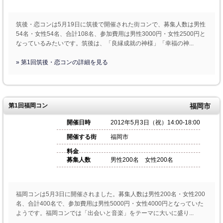
筑後・恋コンは5月19日に筑後で開催された街コンで、募集人数は男性
54名・女性54名、合計108名、参加費用は男性3000円・女性2500円と
なっているみたいです。筑後は、「良縁成就の神様」「幸福の神...
» 第1回筑後・恋コンの詳細を見る
第1回福岡コン
福岡市
開催日時
2012年5月3日（祝）14:00-18:00
開催する街
福岡市
料金
募集人数
男性200名 女性200名
福岡コンは5月3日に開催されました。募集人数は男性200名・女性200
名、合計400名で、参加費用は男性5000円・女性4000円となっていた
ようです。福岡コンでは「出会いと音楽」をテーマに大いに盛り...