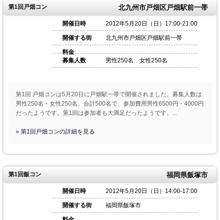
第1回戸畑コン
北九州市戸畑区戸畑駅前一帯
開催日時
2012年5月20日（日）17:00-21:00
開催する街
北九州市戸畑区戸畑駅前一帯
料金
募集人数
男性250名 女性250名
第1回 戸畑コンは5月20日に戸畑駅一帯で開催されました。募集人数は
男性250名・女性250名、合計500名で、参加費用男性6500円・4000円
だったようです。第1回は参加者も大満足だったようです。...
» 第1回戸畑コンの詳細を見る
第1回飯コン
福岡県飯塚市
開催日時
2012年5月20日（日）14:00-17:00
開催する街
福岡県飯塚市
料金