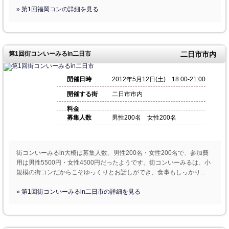
» 第1回福岡コンの詳細を見る
第1回街コンいーみるin二日市
二日市市内
開催日時
2012年5月12日(土) 18:00-21:00
開催する街
二日市市内
料金
募集人数
男性200名 女性200名
街コンいーみるin大橋は募集人数、男性200名・女性200名で、参加費
用は男性5500円・女性4500円だったようです。街コンいーみるは、小
規模の街コンだからこそゆっくりとお話しができ、食事もしっかり...
» 第1回街コンいーみるin二日市の詳細を見る