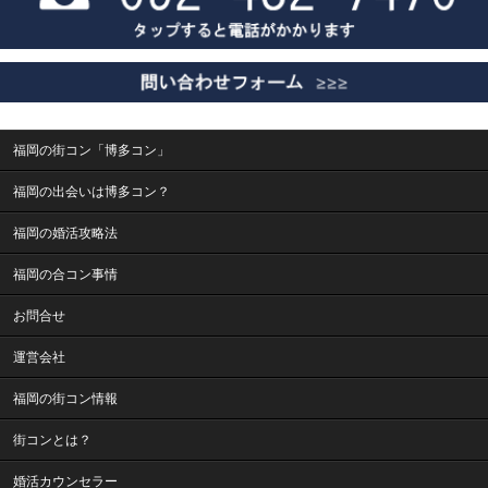
福岡の街コン「博多コン」
福岡の出会いは博多コン？
福岡の婚活攻略法
福岡の合コン事情
お問合せ
運営会社
福岡の街コン情報
街コンとは？
婚活カウンセラー