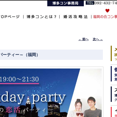
投稿ナビゲ
←
前へ
次へ
→
ーション
恋活パーティー～（福岡）