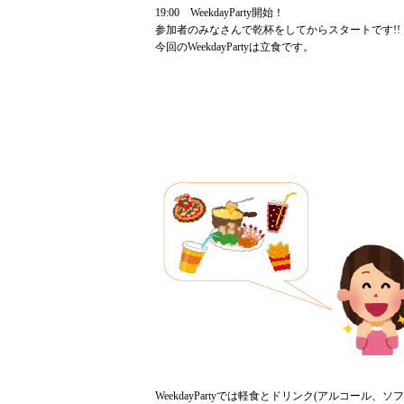
19:00 WeekdayParty開始！
参加者のみなさんで乾杯をしてからスタートです!!
今回のWeekdayPartyは立食です。
WeekdayPartyでは軽食とドリンク(アルコール