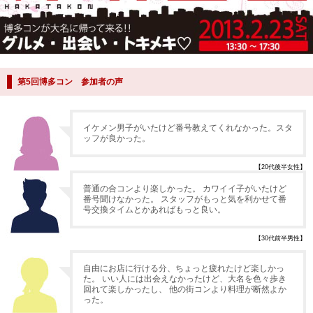
第5回博多コン 参加者の声
イケメン男子がいたけど番号教えてくれなかった。スタ
ッフが良かった。
【20代後半女性】
普通の合コンより楽しかった。 カワイイ子がいたけど
番号聞けなかった。 スタッフがもっと気を利かせて番
号交換タイムとかあればもっと良い。
【30代前半男性】
自由にお店に行ける分、ちょっと疲れたけど楽しかっ
た。 いい人には出会えなかったけど、大名を色々歩き
回れて楽しかったし、 他の街コンより料理が断然よか
った。