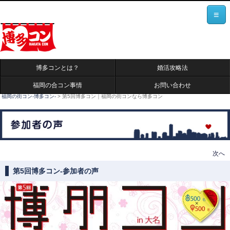
≡
博多コンとは？
婚活攻略法
福岡の合コン事情
お問い合わせ
福岡の街コン-博多コン-
>
第5回博多コン｜福岡の街コンなら博多コン
投稿ナビゲーション
次へ
第5回博多コン-参加者の声