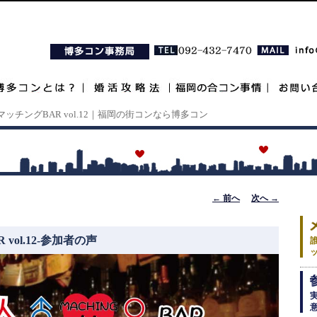
ッチングBAR vol.12｜福岡の街コンなら博多コン
投稿ナビゲ
←
前へ
次へ
→
ーション
ol.12-参加者の声