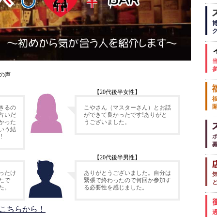
者の声
【20代後半女性】
きるの
こやさん（マスターさん）とお話
占いだ
ができて良かったです!ありがと
かった
うございました。
いう結
!
【20代後半男性】
ったけ
ありがとうございました。自分は
たで
緊張で終わったので何回か参加す
た。
る必要性を感じました。
 こちらから！