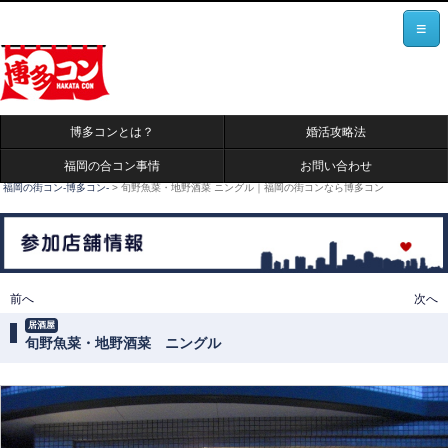
≡
博多コンとは？
婚活攻略法
福岡の合コン事情
お問い合わせ
福岡の街コン-博多コン-
>
旬野魚菜・地野酒菜 ニングル｜福岡の街コンなら博多コン
投稿ナビゲーション
前へ
次へ
居酒屋
旬野魚菜・地野酒菜 ニングル