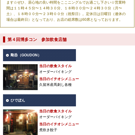
ます☆ぜひ、居心地の良い時間をここニングルでお過ごし下さい☆営業時
間は１１時４５分〜１４時３０分、１８時００分〜２４時３０分（月〜
土）、１８時００分〜２３時００分（祝祭日）。定休日は日曜日（連休の
場合は最終日）となっており、お店の総席数は60席となっております。
第４回博多コン 参加飲食店舗
剛呑（GOUDON）
当日の飲食スタイル
オーダーバイキング
当日のイチオシメニュー
久留米産馬刺し各種
ひでぼん
当日の飲食スタイル
オーダーバイキング
当日のイチオシメニュー
煮炊き餃子