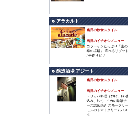
アラカルト
当日の飲食スタイル
当日のイチオシメニュー
コラーゲンたっぷり「山の
幸の塩鍋」 選べるリゾッ
/ 手作りピザ
醸造酒場 アジート
当日の飲食スタイル
当日のイチオシメニュー
トリッパ料理（ｶﾂﾚﾂ、ﾄﾏﾄ
込み、ｶﾚｰ） イカの味噌チ
ーズ詰め焼き スモークサ
モンのトマトクリームパス
タ