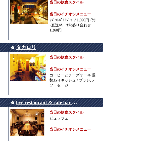
当日の飲食スタイル
当日のイチオシメニュー
ﾘｿﾞｯﾄﾊﾟﾙﾐｼﾞｬｰﾉ 1,890円 ｲﾀﾘ
ｱ直送ﾊﾑ・ｻﾗﾐ盛り合わせ
1,260円
タカロリ
当日の飲食スタイル
当日のイチオシメニュー
コーヒーとチーズケーキ 週
替わりキッシュ / ブラジル
ソーセージ
live restaurant & cafe bar Onsa（オンサ）
当日の飲食スタイル
ビュッフェ
当日のイチオシメニュー