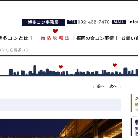
岡の街コンなら博多コン
投稿ナビゲ
←
前へ
次へ
→
ーション