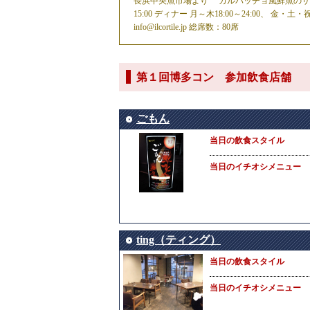
長浜中央魚市場より カルパッチョ風鮮魚のサラダ
15:00 ディナー 月～木18:00～24:00、 金・土
info@ilcortile.jp 総席数：80席
第１回博多コン 参加飲食店舗
ごもん
当日の飲食スタイル
当日のイチオシメニュー
ting（ティング）
当日の飲食スタイル
当日のイチオシメニュー