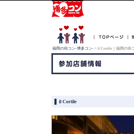
福岡の街コン-博多コン-
>
il Cortile｜福
il Cortile