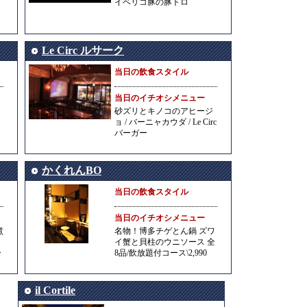
イベリコ豚の豚トロ
Le Circ ルサーク
当日の飲食スタイル
当日のイチオシメニュー
砂ズリとキノコのアヒージ
ト
ョ / バーニャカウダ / Le Circ
バーガー
かくれんBO
当日の飲食スタイル
当日のイチオシメニュー
煮
名物！博多チゲとん鍋 ズワ
イ蟹と貝柱のウニソース 全
ー
8品/飲放題付コース\2,990
il Cortile