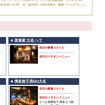
・トマトとバジルのスパゲッティect 営業時間：ランチ 11:30～
・祝日18:00～01:00、 日・祝18:00～23:00 定休日：無休 メールアドレス：
楽食家 大名 へて
当日の飲食スタイル
当日のイチオシメニュー
博多餃子房603大名
当日の飲食スタイル
当日のイチオシメニュー
さつま黒豚餃子/博多もつ鍋