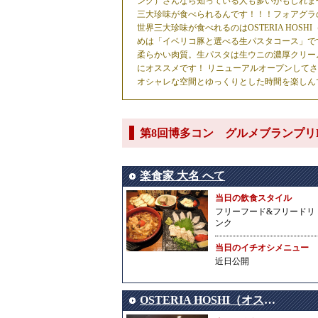
ング）さんなら知っている人も多いかもしれません
三大珍味が食べられるんです！！！フォアグラの
世界三大珍味が食べれるのはOSTERIA HO
めは「イベリコ豚と選べる生パスタコース」で
柔らかい肉質。生パスタは生ウニの濃厚クリー
にオススメです！ リニューアルオープンしてさら
オシャレな空間とゆっくりとした時間を楽しん
第8回博多コン グルメブランプリ
楽食家 大名 へて
当日の飲食スタイル
フリーフード&フリードリ
ンク
当日のイチオシメニュー
近日公開
OSTERIA HOSHI（オステリア ホシ）