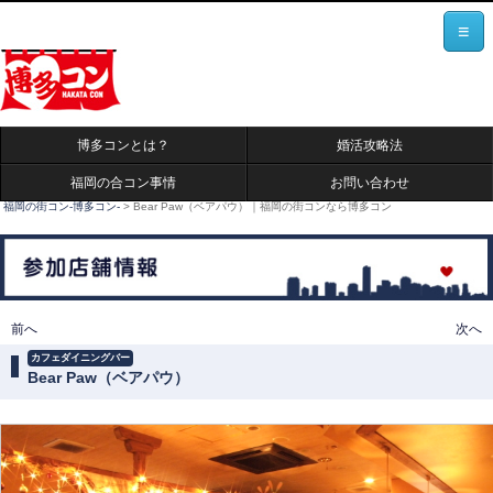
≡
博多コンとは？
婚活攻略法
福岡の合コン事情
お問い合わせ
福岡の街コン-博多コン-
>
Bear Paw（ベアパウ）｜福岡の街コンなら博多コン
投稿ナビゲーション
前へ
次へ
カフェダイニングバー
Bear Paw（ベアパウ）