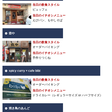
当日の飲食スタイル
ビュッフェ
当日のイチオシメニュー
えびパン、もやしそば
壺や
当日の飲食スタイル
オーダーバイキング
当日のイチオシメニュー
手作りつくね
spicy curry × cafe bibi
当日の飲食スタイル
オーダーバイキング
当日のイチオシメニュー
ドライカレー（レギュラーサイズ or ハーフサイズ）
焼き鳥のあんど