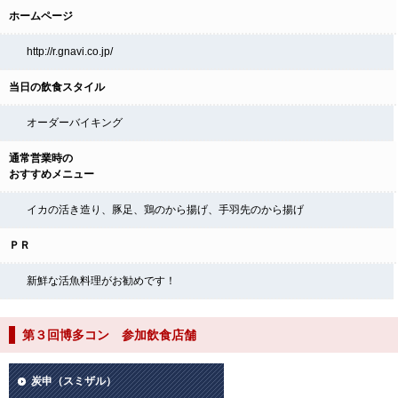
ホームページ
http://r.gnavi.co.jp/
当日の飲食スタイル
オーダーバイキング
通常営業時の
おすすめメニュー
イカの活き造り、豚足、鶏のから揚げ、手羽先のから揚げ
ＰＲ
新鮮な活魚料理がお勧めです！
第３回博多コン 参加飲食店舗
炭申（スミザル）