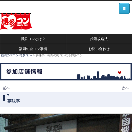
≡
博多コンとは？
婚活攻略法
福岡の合コン事情
お問い合わせ
福岡の街コン-博多コン-
>
夢味亭｜福岡の街コンなら博多コン
投稿ナビゲーション
前へ
次へ
夢味亭