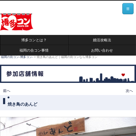
≡
博多コンとは？
婚活攻略法
福岡の合コン事情
お問い合わせ
福岡の街コン-博多コン-
>
焼き鳥のあんど｜福岡の街コンなら博多コン
投稿ナビゲーション
前へ
次へ
焼き鳥のあんど