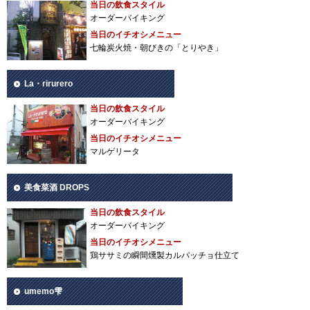
当日の飲食スタイル
オーダーバイキング
当日のイチオシメニュー
七輪炭火焼・朝びきの「とりやき」
La・rirurero
当日の飲食スタイル
オーダーバイキング
当日のイチオシメニュー
マルゲリータ
美食菜酒 DROPS
当日の飲食スタイル
オーダーバイキング
当日のイチオシメニュー
鶏ササミの瞬間燻製カルパッチョ仕立て
umemo雫