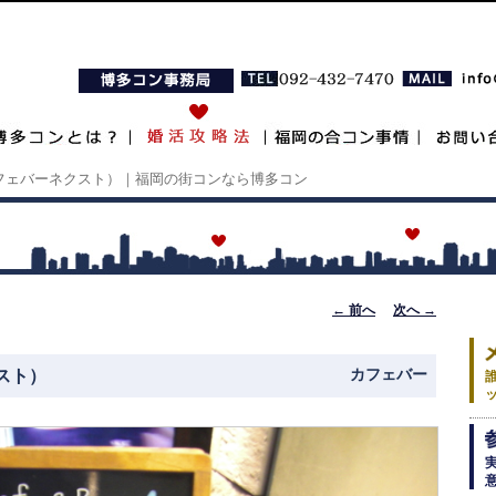
XT（カフェバーネクスト）｜福岡の街コンなら博多コン
投稿ナビゲ
←
前へ
次へ
→
ーション
クスト）
カフェバー