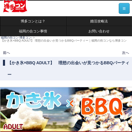
≡
博多コンとは？
婚活攻略法
福岡の合コン事情
お問い合わせ
福岡の街コン-博多コン-
>
【かき氷×BBQ ADULT】 理想の出会いが見つかるBBQパーティー｜福岡の街コンなら博多コン
投稿ナビゲーション
前へ
次へ
【かき氷×BBQ ADULT】 理想の出会いが見つかるBBQパーティ
ー