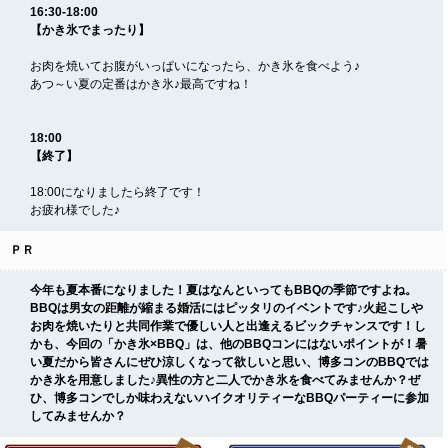
16:30-18:00
【かき氷でまったり】
お肉を焼いてお腹がいっぱいになったら、かき氷を食べよう♪
あつ～い夏の定番はかき氷♪最高ですね！
18:00
【終了】
18:00になりましたら終了です！
お疲れ様でした♪
ＰＲ
今年も夏本番になりました！夏はなんといってもBBQの季節ですよね。
BBQは男女の距離が縮まる婚活にはピッタリのイベントです♪火起こしや
お肉を焼いたりと共同作業で優しい人と出逢えるビックチャンスです！し
かも、今回の「かき氷×BBQ」は、他のBBQコンにはないポイントが！暑
い夏だから皆さんにぜひ涼しくなって欲しいと思い、博多コンのBBQでは
かき氷を用意しました♪異性の方と二人でかき氷を食べてみませんか？ぜ
ひ、博多コンでしか味わえないハイクオリティーなBBQパーティーに参加
してみませんか？