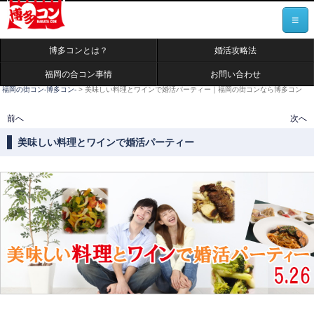
≡
博多コンとは？
婚活攻略法
福岡の合コン事情
お問い合わせ
福岡の街コン-博多コン-
>
美味しい料理とワインで婚活パーティー｜福岡の街コンなら博多コン
投稿ナビゲーション
前へ
次へ
美味しい料理とワインで婚活パーティー