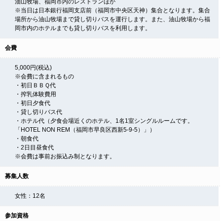
油山牧場、福岡市内のレストランほか
※当日は日本銀行福岡支店前（福岡市中央区天神）集合となります。集合
場所から油山牧場まで貸し切りバスを運行します。また、油山牧場から福
岡市内のホテルまでも貸し切りバスを利用します。
会費
5,000円(税込)
※会費に含まれるもの
・初日ＢＢＱ代
・搾乳体験費用
・初日夕食代
・貸し切りバス代
・ホテル代（夕食会場近くのホテル、1名1室シングルルームです。
「HOTEL NON REM（福岡市早良区西新5-9-5）」）
・朝食代
・2日目昼食代
※会費は事前お振込み制となります。
募集人数
女性：12名
参加資格