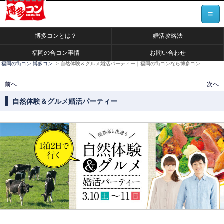
≡
博多コンとは？
婚活攻略法
福岡の合コン事情
お問い合わせ
福岡の街コン-博多コン-
>
自然体験＆グルメ婚活パーティー｜福岡の街コンなら博多コン
投稿ナビゲーション
前へ
次へ
自然体験＆グルメ婚活パーティー