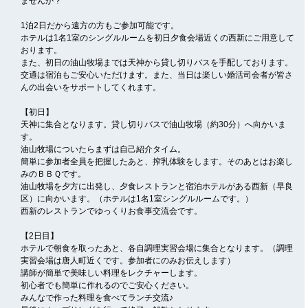
ませんか？
1泊2日だから遠方の方もご参加可能です。
ホテルは1名1室のシングルルームを初日夕食会場近くの西新にご用意して
おります。
また、初日の油山牧場までは天神から貸し切りバスを手配しております。
交通は宿泊もご安心いただけます。また、当日は楽しい婚活司会者が皆さ
んの出会いをサポートしてくれます。
【初日】
天神に集合となります。貸し切りバスで油山牧場（約30分）へ向かいま
す。
油山牧場についたらまずは自己紹介タイム。
簡単に参加者全員を把握したあと、搾乳体験をします。そのあとはお楽し
みのＢＢＱです。
油山牧場を夕方に出発し、夕食レストランと宿泊ホテルがある西新（早良
区）に向かいます。（ホテルは1名1室シングルルームです。）
西新のレストランでゆっくりお食事交流会です。
【2日目】
ホテルで朝食を取ったあと、各自調理実習会場に集合となります。（調理
実習会場は唐人町近くです。参加者にのみお伝えします）
講師が簡単で美味しい料理をレクチャーします。
初心者でも簡単に作れるのでご安心ください。
みんなで作った料理を食べてランチ交流♪