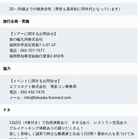
20～39歳までの独身女性（男性も基本的に同年代となっています）
旅行企画・実施
【ツアーに関するお問合せ】
旅の輪九州株式会社
福岡市早良区西新7-1-57-1F
電話：092-707-7577
福岡県知事登録旅行業第2-859号
協力
【イベントに関するお問合せ】
エフコネクト株式会社 博多コン事務局
電話：092-432-7470
メール：info@fukuoka-fconnect.com
ＰＲ
1泊2日（4食付き）で自然体験あり、ＢＢＱあり、レストラン交流あり、
グルメクッキング体験ありの盛りだくさん！
楽しく美味しく誠実で紳士な酪農家と出会う2日間！運命の人を見つけてみ