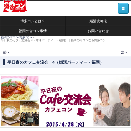
≡
博多コンとは？
婚活攻略法
福岡の合コン事情
お問い合わせ
福岡の街コン-博多コン-
>
平日夜のカフェ交流会 4（婚活パーティー・福岡）｜福岡の街コンなら博多コン
投稿ナビゲーション
前へ
次へ
平日夜のカフェ交流会 4（婚活パーティー・福岡）