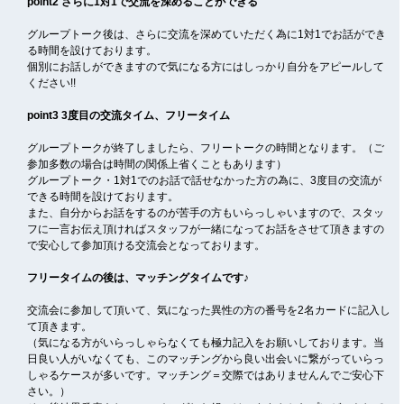
point2 さらに1対1で交流を深めることができる
グループトーク後は、さらに交流を深めていただく為に1対1でお話ができ
る時間を設けております。
個別にお話しができますので気になる方にはしっかり自分をアピールして
ください!!
point3 3度目の交流タイム、フリータイム
グループトークが終了しましたら、フリートークの時間となります。（ご
参加多数の場合は時間の関係上省くこともあります）
グループトーク・1対1でのお話で話せなかった方の為に、3度目の交流が
できる時間を設けております。
また、自分からお話をするのが苦手の方もいらっしゃいますので、スタッ
フに一言お伝え頂ければスタッフが一緒になってお話をさせて頂きますの
で安心して参加頂ける交流会となっております。
フリータイムの後は、マッチングタイムです♪
交流会に参加して頂いて、気になった異性の方の番号を2名カードに記入し
て頂きます。
（気になる方がいらっしゃらなくても極力記入をお願いしております。当
日良い人がいなくても、このマッチングから良い出会いに繋がっていらっ
しゃるケースが多いです。マッチング＝交際ではありませんんでご安心下
さい。）