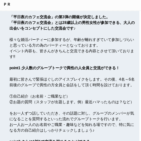
ＰＲ
「平日夜のカフェ交流会」の第3弾の開催が決定しました。
「平日夜のカフェ交流会」とは28歳以上の男性女性が参加できる、大人の
出会いをコンセプトにした交流会です♪
様々な婚活パーティーに参加するが、年齢が離れすぎていて参加しづらい
と思っている方の為のパーティーとなっております。
イベント内容も、皆さんがきちんと交流できる内容とさせて頂いておりま
す!!
point1 少人数のグループトークで異性の人全員と交流ができる！
最初に皆さんで緊張ほぐしのアイスブレイクをします。その後、4名～6名
前後のグループで異性の方全員と会話をして頂く時間を設けております。
①自己紹介（お名前・ご職業など）
②お題の質問（スタッフが出題します。例）最近ハマったものは？など）
をお一人ずつ話していただき、その話題に対し、グループのメンバーが気
になることを質問するといった流れでグループトークを行います。
お一人お一人のお名前やご職業・趣味などを知れる場ですので、特に気に
なる方の自己紹介はしっかりチェックしましょう♪